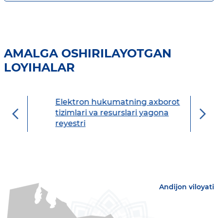
AMALGA OSHIRILAYOTGAN
LOYIHALAR
Elektron hukumatning
n
axborot tizimlari va
resurslari yagona reyestri
Andijon viloyati