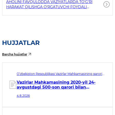
AHOLINI FAVQULODDA VAZIYATLARDA TO'G'RI
HARAKAT QILISHGA O'RGATUVCHI FOYDALI
HAVOLALAR
HUJJATLAR
Barcha hujjatlar
O‘zbekiston Respublikasi Vazirlar Mahkamasining qarori
№430. Qabul qilingan sana 04.08.2026. Kuchga kirish
sanasi 06.01.2027
Vazirlar Mahkamasining 2020-yil 24-
avgustdagi 500-son qarori bilan
tasdiqlangan Vakolatli iqtisodiy
4.8.2026
operatorlar to‘g‘risidagi nizomga
o‘zgartirishlar kiritish haqida