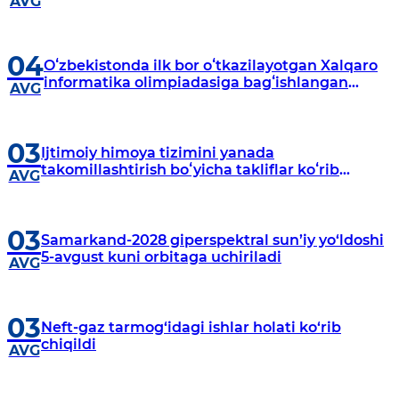
AVG
04
Oʻzbekistonda ilk bor oʻtkazilayotgan Xalqaro
informatika olimpiadasiga bagʻishlangan
AVG
matbuot anjumani boʻlib oʻtadi
03
Ijtimoiy himoya tizimini yanada
takomillashtirish boʻyicha takliflar koʻrib
AVG
chiqildi
03
Samarkand-2028 giperspektral sun’iy yo‘ldoshi
5-avgust kuni orbitaga uchiriladi
AVG
03
Neft-gaz tarmog‘idagi ishlar holati ko‘rib
chiqildi
AVG