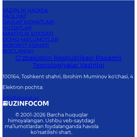
VAZIRLIK HAQIDA
FAOLIYAT
DAVLAT XIZMATLARI
HUJJATLAR
MAXFIYLIK SIYOSATI
OCHIQ MA'LUMOTLAR
AXBOROT XIZMATI
BOG'LANISH
O‘zbekiston Respublikasi Raqamli
Texnologiyalar Vazirligi
100164, Toshkent shahri, Ibrohim Muminov ko‘chasi, 4
Elektron pochta
:
info@digital.uz
© 2001-
2026
Barcha huquqlar
himoyalangan. Ushbu veb-saytdagi
ma’lumotlardan foydalanganda havola
ko‘rsatilishi shart.