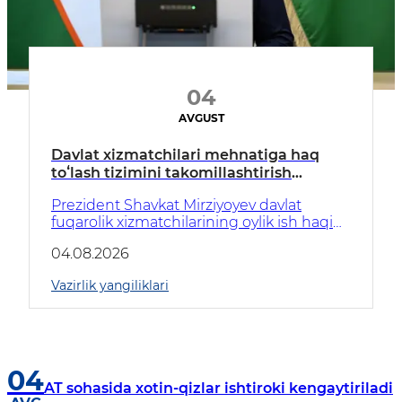
04
AVGUST
Davlat xizmatchilari mehnatiga haq
toʻlash tizimini takomillashtirish
boʻyicha takliflar koʻrib chiqildi
Prezident Shavkat Mirziyoyev davlat
fuqarolik xizmatchilarining oylik ish haqi
tizimi va mehnatga haq toʻlash shartlarini
04.08.2026
muvofiqlashtirish boʻyicha takliflar
taqdimoti bilan tanishdi.
Vazirlik yangiliklari
04
AT sohasida xotin-qizlar ishtiroki kengaytiriladi