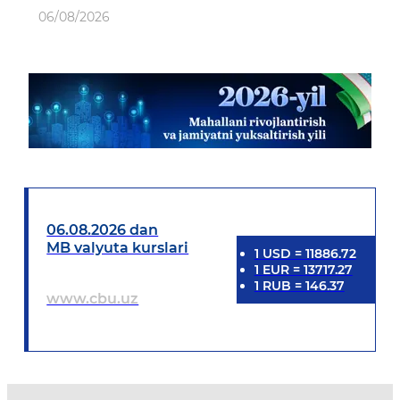
06/08/2026
06.08.2026 dan
MB valyuta kurslari
1
USD
=
11886.72
1
EUR
=
13717.27
1
RUB
=
146.37
www.cbu.uz