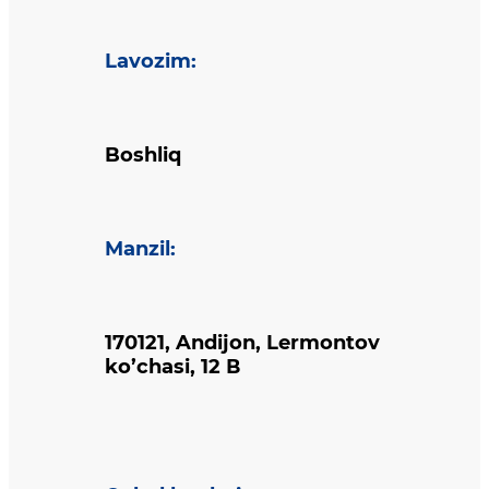
Lavozim
:
Boshliq
Manzil
:
170121, Andijon, Lermontov
ko’chasi, 12 В