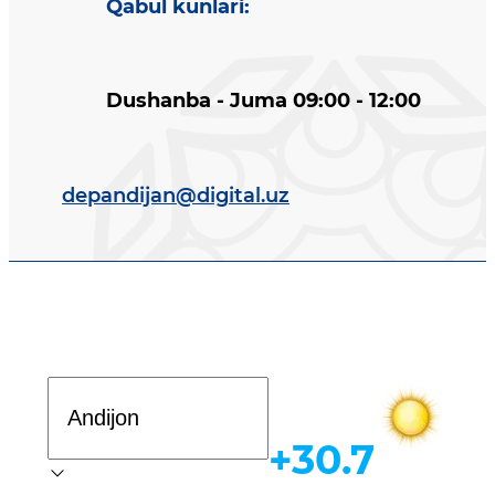
Qabul kunlari
:
Dushanba - Juma 09:00 - 12:00
depandijan@digital.uz
Davlat dasturi
+30.7
Ob-havo