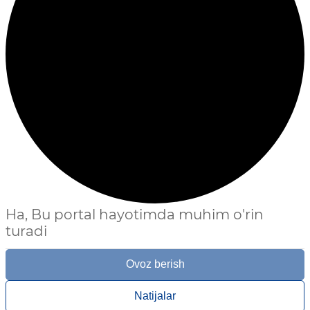
Ha, Bu portal hayotimda muhim o'rin
turadi
Ovoz berish
Natijalar