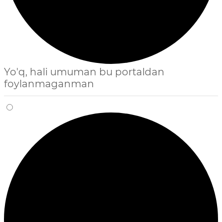
Yo'q, hali umuman bu portaldan
foylanmaganman