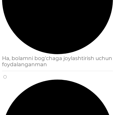
Ha, bolamni bog'chaga joylashtirish uchun
foydalanganman