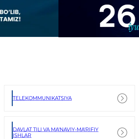
TELEKOMMUNIKATSIYA
DAVLAT TILI VA MA'NAVIY-MA'RIFIY
ISHLAR