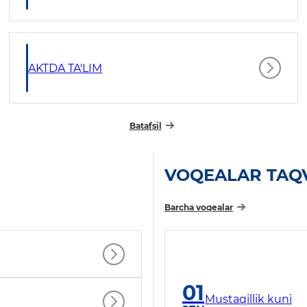
AKTDA TA'LIM
Batafsil
VOQEALAR TAQ
Barcha voqealar
01
Mustaqillik kuni