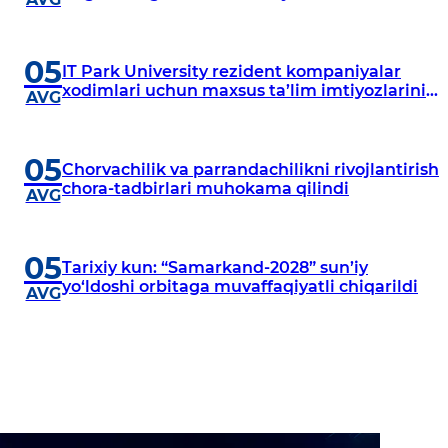
05
IT Park University rezident kompaniyalar
xodimlari uchun maxsus ta’lim imtiyozlarini
AVG
taklif etadi
05
Chorvachilik va parrandachilikni rivojlantirish
chora-tadbirlari muhokama qilindi
AVG
05
Tarixiy kun: “Samarkand-2028” sun’iy
yo‘ldoshi orbitaga muvaffaqiyatli chiqarildi
AVG