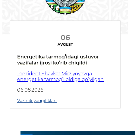
06
AVGUST
Energetika tarmogʻidagi ustuvor
vazifalar ijrosi koʻrib chiqildi
Prezident Shavkat Mirziyoyevga
energetika tarmogʻi oldiga qoʻyilgan
vazifalarni amalga oshirish chora-
06.08.2026
tadbirlari yuzasidan axborot berildi.
Vazirlik yangiliklari