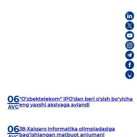
06
“O'zbektelekom“ IPO'dan beri o‘sish bo‘yicha
eng yaxshi aksiyaga aylandi
AVG
06
38-Xalqaro informatika olimpiadasiga
bag‘ishlangan matbuot anjumani
AVG