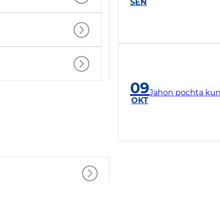
SEN
09
Jahon pochta kun
OKT